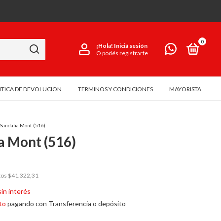
0
¡Hola!
Iniciá sesión
O podés registrarte
ITICA DE DEVOLUCION
TERMINOS Y CONDICIONES
MAYORISTA
Sandalia Mont (516)
a Mont (516)
tos
$41.322,31
sin interés
to
pagando con Transferencia o depósito