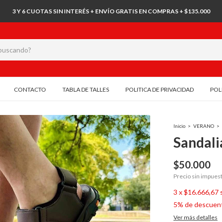
3 Y 6 CUOTAS SIN INTERÉS + ENVÍO GRATIS EN COMPRAS + $135.000
CONTACTO
TABLA DE TALLES
POLITICA DE PRIVACIDAD
POL
Inicio
>
VERANO
>
Sandali
$50.000
Precio sin impues
3
x
$16.666,67
5% de descuen
Ver más detalles