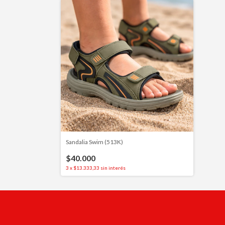
Sandalia Swim (513K)
$40.000
3
x
$13.333,33
sin interés