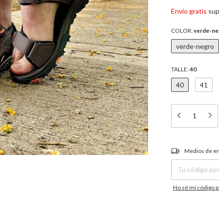
Envío gratis
sup
COLOR:
verde-ne
verde-negro
TALLE:
40
40
41
Entregas para el C
Medios de e
No sé mi código p