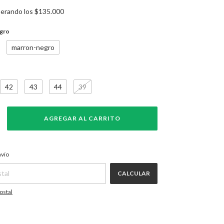
erando los
$135.000
gro
marron-negro
42
43
44
39
CAMBIAR CP
P:
nvío
CALCULAR
ostal