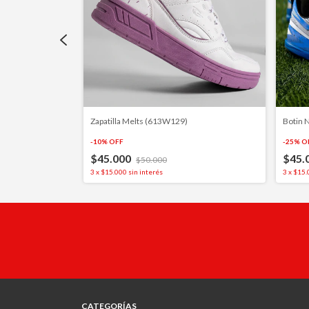
Zapatilla Melts (613W129)
Botin 
-
10
%
OFF
-
25
%
O
$45.000
$45.
$50.000
3
x
$15.000
sin interés
3
x
$15.
CATEGORÍAS