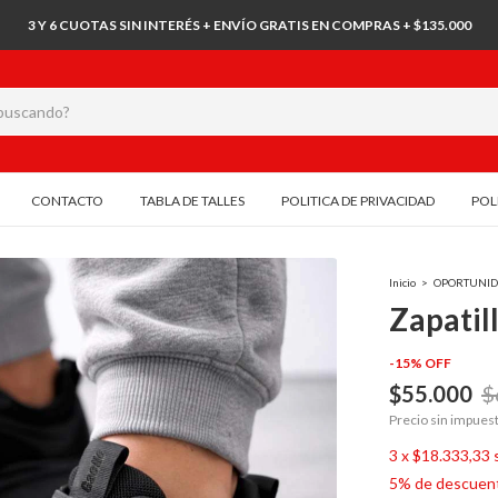
3 Y 6 CUOTAS SIN INTERÉS + ENVÍO GRATIS EN COMPRAS + $135.000
CONTACTO
TABLA DE TALLES
POLITICA DE PRIVACIDAD
POL
Inicio
>
OPORTUNID
Zapatil
-
15
%
OFF
$55.000
$
Precio sin impues
3
x
$18.333,33
5% de descuen