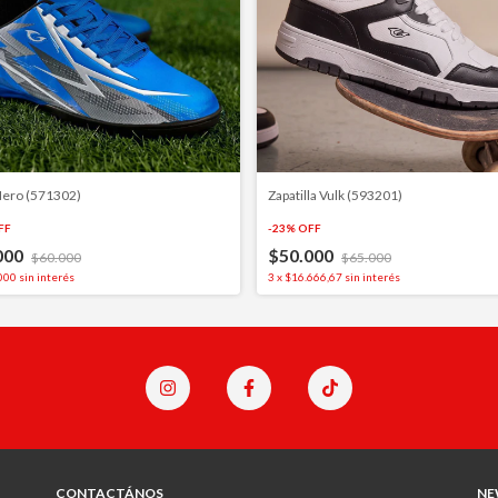
Nero (571302)
Zapatilla Vulk (593201)
FF
-
23
%
OFF
000
$50.000
$60.000
$65.000
000
sin interés
3
x
$16.666,67
sin interés
CONTACTÁNOS
NE