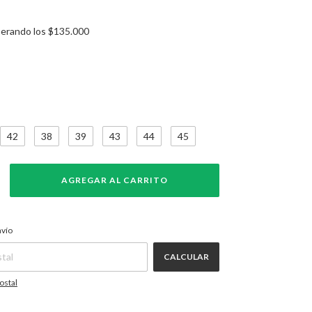
erando los
$135.000
42
38
39
43
44
45
CAMBIAR CP
P:
nvío
CALCULAR
ostal