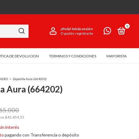
0
¡Hola!
Iniciá sesión
O podés registrarte
ITICA DE DEVOLUCION
TERMINOS Y CONDICIONES
MAYORISTA
ADES
>
Zapatilla Aura (664202)
la Aura (664202)
65.000
tos
$45.454,55
sin interés
to
pagando con Transferencia o depósito