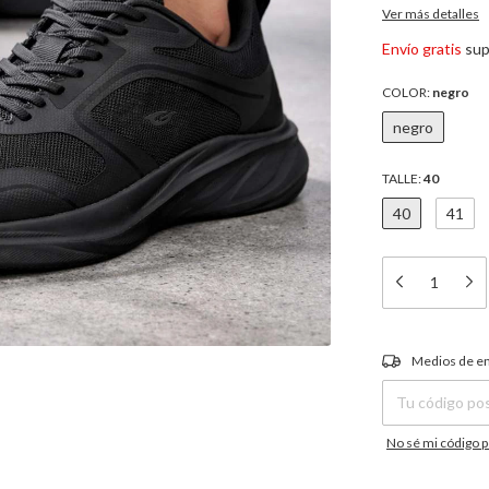
Ver más detalles
Envío gratis
sup
COLOR:
negro
negro
TALLE:
40
40
41
Entregas para el C
Medios de e
No sé mi código p