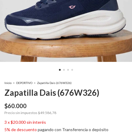
Inicio
>
DEPORTIVO
>
Zapatilla Dais (676W326)
Zapatilla Dais (676W326)
$60.000
Precio sin impuestos
$49.586,78
3
x
$20.000
sin interés
5% de descuento
pagando con Transferencia o depósito