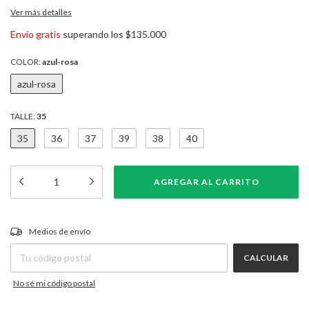
Ver más detalles
Envío gratis
superando los
$135.000
COLOR:
azul-rosa
azul-rosa
TALLE:
35
35
36
37
39
38
40
CAMBIAR CP
Entregas para el CP:
Medios de envío
CALCULAR
No sé mi código postal