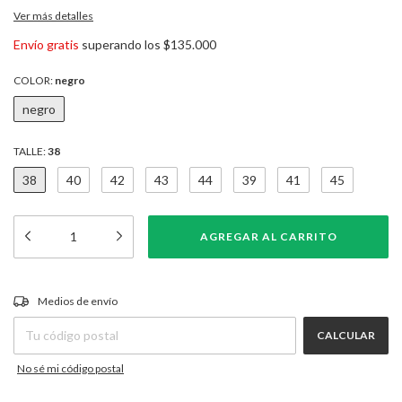
Ver más detalles
Envío gratis
superando los
$135.000
COLOR:
negro
negro
TALLE:
38
38
40
42
43
44
39
41
45
CAMBIAR CP
Entregas para el CP:
Medios de envío
CALCULAR
No sé mi código postal