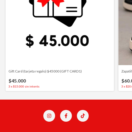
Gift Card (tarjeta regalo) $45000 (GIFT CARD1)
Zapati
$45.000
$60.
3
x
$15.000
sin interés
3
x
$20