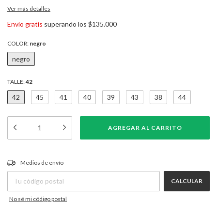
Ver más detalles
Envío gratis
superando los
$135.000
COLOR:
negro
negro
TALLE:
42
42
45
41
40
39
43
38
44
CAMBIAR CP
Entregas para el CP:
Medios de envío
CALCULAR
No sé mi código postal