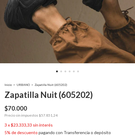
Inicio
>
URBANO
>
Zapatilla Nuit (605202)
Zapatilla Nuit (605202)
$70.000
Precio sin impuestos
$57.851,24
3
x
$23.333,33
sin interés
5% de descuento
pagando con Transferencia o depósito