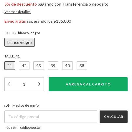
5% de descuento
pagando con Transferencia o depósito
Ver más detalles
Envío gratis
superando los
$135.000
COLOR:
blanco-negro
blanco-negro
TALLE:
41
41
42
43
39
40
38
CAMBIAR CP
Entregas para el CP:
Medios de envío
CALCULAR
No sé mi código postal