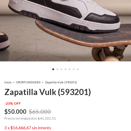
Inicio
>
OPORTUNIDADES
>
Zapatilla Vulk (593201)
Zapatilla Vulk (593201)
-
23
%
OFF
$50.000
$65.000
Precio sin impuestos
$41.322,31
3
x
$16.666,67
sin interés