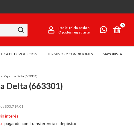
0
¡Hola!
Iniciá sesión
O podés registrarte
ITICA DE DEVOLUCION
TERMINOS Y CONDICIONES
MAYORISTA
>
Zapatilla Delta (663301)
la Delta (663301)
tos
$53.719,01
sin interés
to
pagando con Transferencia o depósito