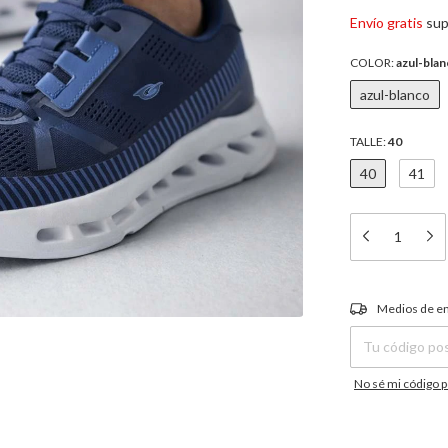
Envío gratis
sup
COLOR:
azul-bla
azul-blanco
TALLE:
40
40
41
Entregas para el C
Medios de e
No sé mi código p