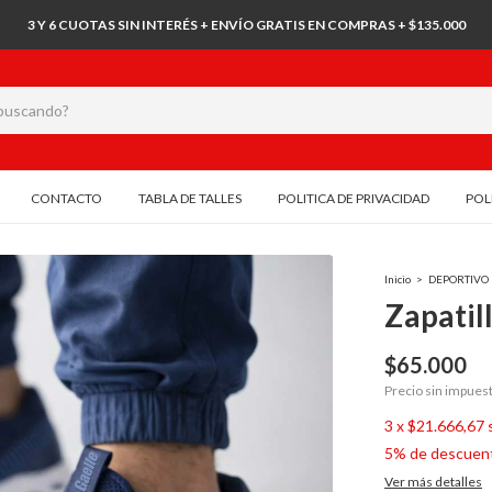
3 Y 6 CUOTAS SIN INTERÉS + ENVÍO GRATIS EN COMPRAS + $135.000
CONTACTO
TABLA DE TALLES
POLITICA DE PRIVACIDAD
POL
Inicio
>
DEPORTIVO
Zapatil
$65.000
Precio sin impues
3
x
$21.666,67
5% de descuen
Ver más detalles