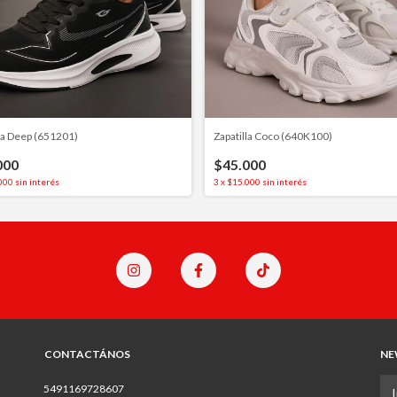
lla Deep (651201)
Zapatilla Coco (640K100)
000
$45.000
000
sin interés
3
x
$15.000
sin interés
CONTACTÁNOS
NE
5491169728607