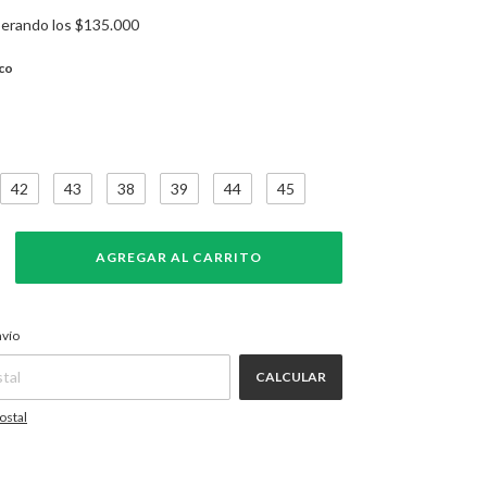
erando los
$135.000
nco
42
43
38
39
44
45
CAMBIAR CP
P:
nvío
CALCULAR
ostal