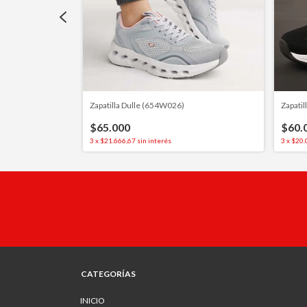
Zapatilla Dulle (654W026)
Zapati
$65.000
$60.
3
x
$21.666,67
sin interés
3
x
$20.
CATEGORÍAS
INICIO