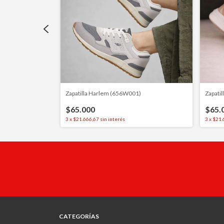
Zapatilla Harlem (656W001)
Zapatil
$65.000
$65.
3
x
$21.666,67
sin interés
3
x
$21.
CATEGORÍAS