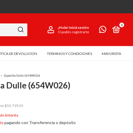
0
¡Hola!
Iniciá sesión
O podés registrarte
ITICA DE DEVOLUCION
TERMINOS Y CONDICIONES
MAYORISTA
>
Zapatilla Dulle (654W026)
la Dulle (654W026)
tos
$53.719,01
sin interés
to
pagando con Transferencia o depósito