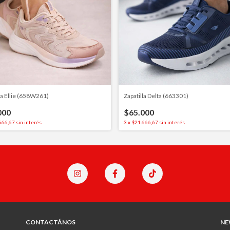
la Ellie (658W261)
Zapatilla Delta (663301)
000
$65.000
666,67
sin interés
3
x
$21.666,67
sin interés
CONTACTÁNOS
NE