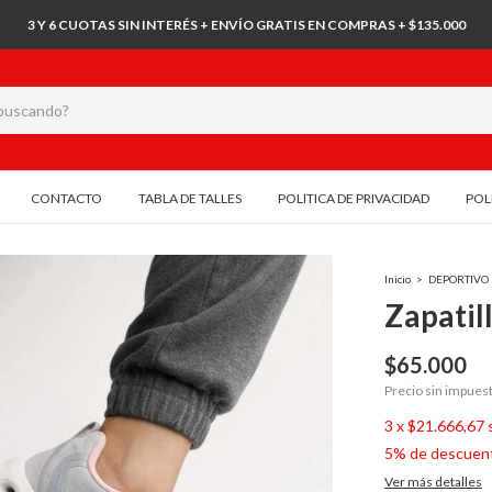
3 Y 6 CUOTAS SIN INTERÉS + ENVÍO GRATIS EN COMPRAS + $135.000
CONTACTO
TABLA DE TALLES
POLITICA DE PRIVACIDAD
POL
Inicio
>
DEPORTIVO
Zapatil
$65.000
Precio sin impues
3
x
$21.666,67
5% de descuen
Ver más detalles