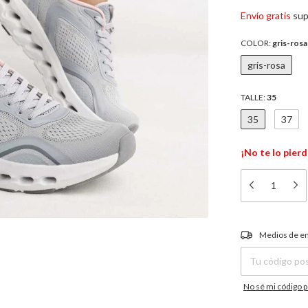
Envío gratis
sup
COLOR:
gris-rosa
gris-rosa
TALLE:
35
35
37
¡No te lo pierd
Entregas para el C
Medios de e
No sé mi código p