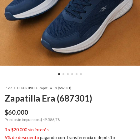
Inicio
>
DEPORTIVO
>
Zapatilla Era (687301)
Zapatilla Era (687301)
$60.000
Precio sin impuestos
$49.586,78
3
x
$20.000
sin interés
5% de descuento
pagando con Transferencia o depósito