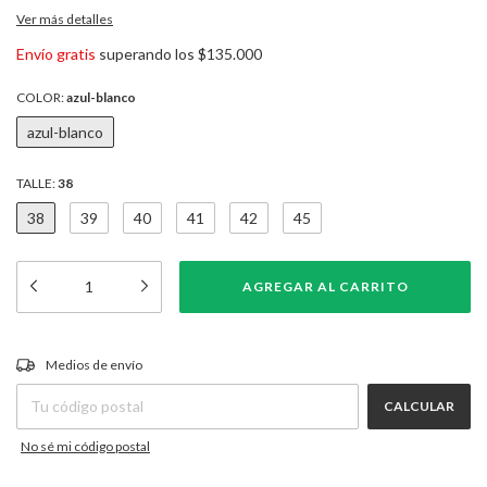
Ver más detalles
Envío gratis
superando los
$135.000
COLOR:
azul-blanco
azul-blanco
TALLE:
38
38
39
40
41
42
45
CAMBIAR CP
Entregas para el CP:
Medios de envío
CALCULAR
No sé mi código postal