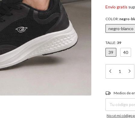
Envío gratis
sup
COLOR:
negro-bl
negro-blanco
TALLE:
39
39
40
Entregas para el C
Medios de e
No sé mi código p