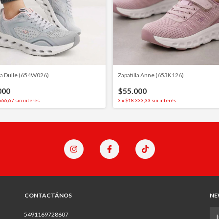
lla Dulle (654W026)
Zapatilla Anne (653K126)
000
$55.000
666,67
sin interés
3
x
$18.333,33
sin interés
CONTACTÁNOS
NE
5491169728607