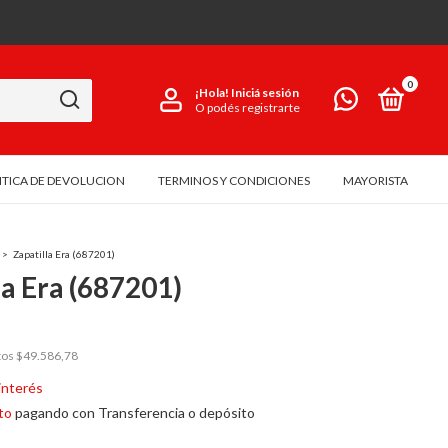
0
¡Hola!
Iniciá sesión
O podés registrarte
ITICA DE DEVOLUCION
TERMINOS Y CONDICIONES
MAYORISTA
>
Zapatilla Era (687201)
la Era (687201)
tos
$49.586,78
 interés
to
pagando con Transferencia o depósito