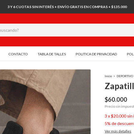
3 Y 6 CUOTAS SIN INTERÉS + ENVÍO GRATIS EN COMPRAS + $135.000
CONTACTO
TABLA DE TALLES
POLITICA DE PRIVACIDAD
POL
Inicio
>
DEPORTIVO
Zapatil
$60.000
Precio sin impues
3
x
$20.000
sin
5% de descuen
Ver más detalles