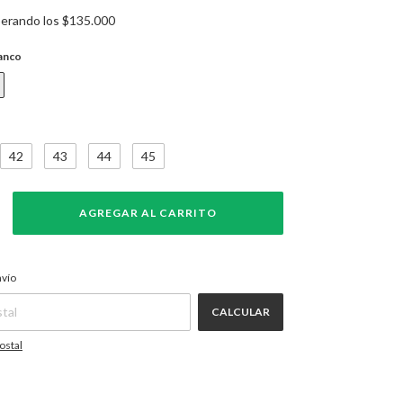
erando los
$135.000
anco
42
43
44
45
CAMBIAR CP
P:
nvío
CALCULAR
ostal