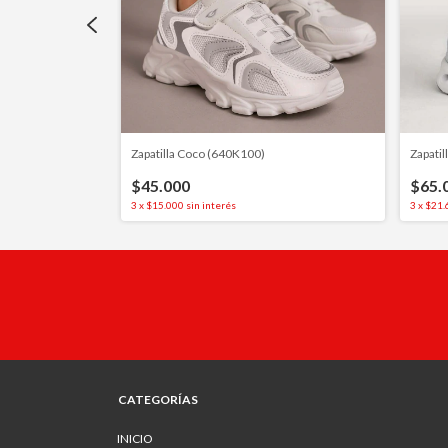
Zapatilla Coco (640K100)
Zapati
$45.000
$65.
3
x
$15.000
sin interés
3
x
$21.
CATEGORÍAS
INICIO